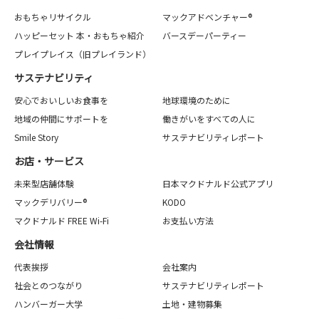
おもちゃリサイクル
マックアドベンチャー®
ハッピーセット 本・おもちゃ紹介
バースデーパーティー
プレイプレイス（旧プレイランド）
サステナビリティ
安心でおいしいお食事を
地球環境のために
地域の仲間にサポートを
働きがいをすべての人に
Smile Story
サステナビリティレポート
お店・サービス
未来型店舗体験
日本マクドナルド公式アプリ
マックデリバリー®
KODO
マクドナルド FREE Wi-Fi
お支払い方法
会社情報
代表挨拶
会社案内
社会とのつながり
サステナビリティレポート
ハンバーガー大学
土地・建物募集