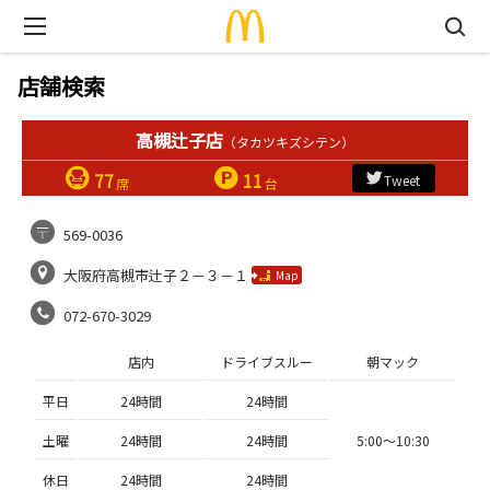
店舗検索
高槻辻子店
（タカツキズシテン）
77
11
Tweet
席
台
569-0036
大阪府高槻市辻子２－３－１
Map
072-670-3029
店内
ドライブスルー
朝マック
平日
24時間
24時間
土曜
24時間
24時間
5:00〜10:30
休日
24時間
24時間