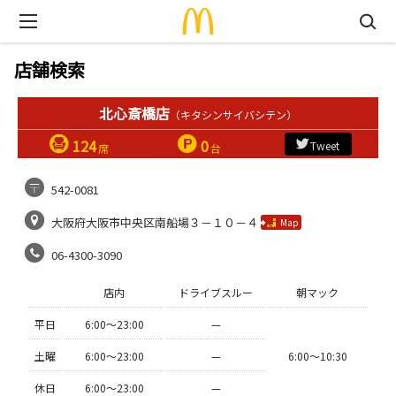
店舗検索
北心斎橋店
（キタシンサイバシテン）
124
0
Tweet
席
台
542-0081
大阪府大阪市中央区南船場３－１０－４
Map
06-4300-3090
店内
ドライブスルー
朝マック
平日
6:00〜23:00
—
土曜
6:00〜23:00
—
6:00〜10:30
休日
6:00〜23:00
—