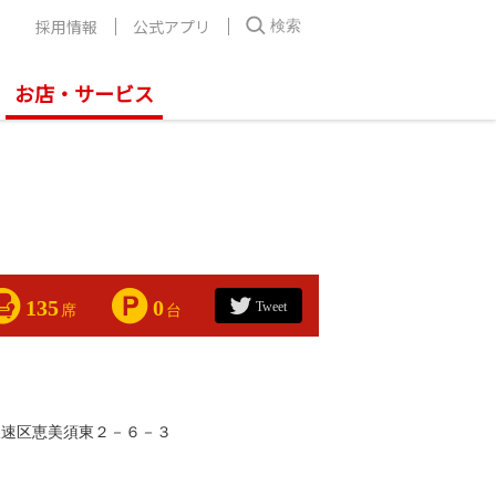
採用情報
公式アプリ
検索
お店・サービス
135
0
Tweet
席
台
浪速区恵美須東２－６－３