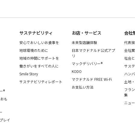
サステナビリティ
お店・サービス
会社
安心でおいしいお食事を
未来型店舗体験
代表挨
地球環境のために
日本マクドナルド公式アプ
会社案
リ
地域の仲間にサポートを
社会と
マックデリバリー®
働きがいをすべての人に
サステ
KODO
Smile Story
ハンバ
マクドナルド FREE Wi-Fi
サステナビリティレポート
土地・
お支払い方法
フラン
ー®
集
・おも
ニュー
ー
プレイ