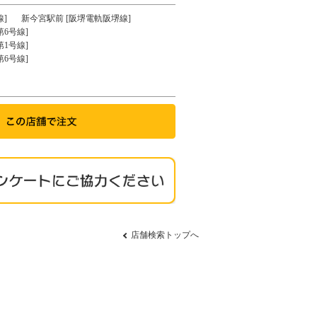
]
新今宮駅前 [阪堺電軌阪堺線]
6号線]
1号線]
6号線]
店舗検索トップへ