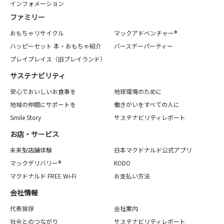
インフォメーション
ファミリー
おもちゃリサイクル
マックアドベンチャー®
ハッピーセット 本・おもちゃ紹介
バースデーパーティー
プレイプレイス（旧プレイランド）
サステナビリティ
安心でおいしいお食事を
地球環境のために
地域の仲間にサポートを
働きがいをすべての人に
Smile Story
サステナビリティレポート
お店・サービス
未来型店舗体験
日本マクドナルド公式アプリ
マックデリバリー®
KODO
マクドナルド FREE Wi-Fi
お支払い方法
会社情報
代表挨拶
会社案内
社会とのつながり
サステナビリティレポート