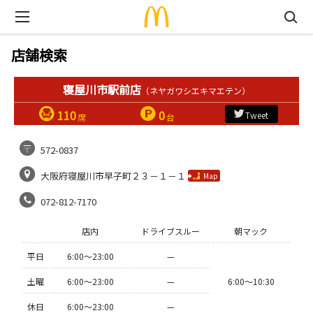
店舗検索
寝屋川市駅前店
（ネヤガワシエキマエテン）
110
0
Tweet
席
台
572-0837
大阪府寝屋川市早子町２３－１－１
Map
072-812-7170
店内
ドライブスルー
朝マック
平日
6:00〜23:00
—
土曜
6:00〜23:00
—
6:00〜10:30
休日
6:00〜23:00
—