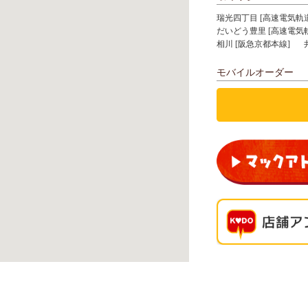
瑞光四丁目 [高速電気軌
だいどう豊里 [高速電気
相川 [阪急京都本線]
モバイルオーダー