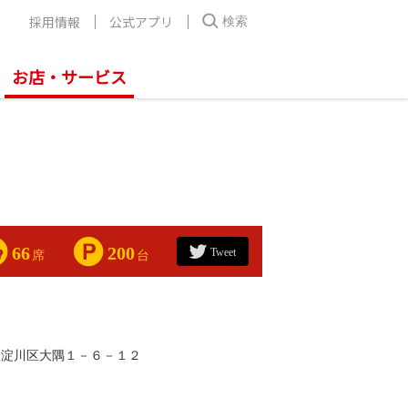
採用情報
公式アプリ
検索
お店・サービス
66
200
Tweet
席
台
東淀川区大隅１－６－１２