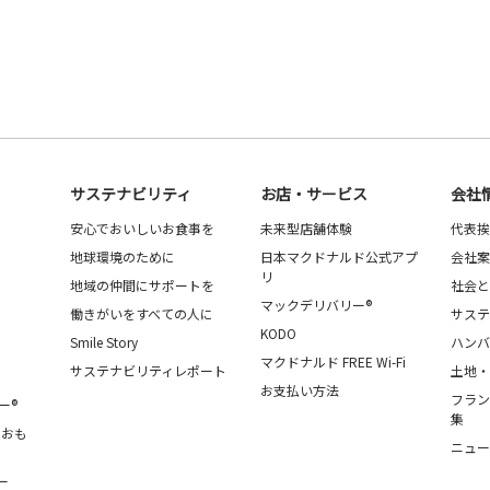
サステナビリティ
お店・サービス
会社
安心でおいしいお食事を
未来型店舗体験
代表挨
地球環境のために
日本マクドナルド公式アプ
会社案
リ
地域の仲間にサポートを
社会と
マックデリバリー®
働きがいをすべての人に
サステ
KODO
Smile Story
ハンバ
マクドナルド FREE Wi-Fi
サステナビリティレポート
土地・
お支払い方法
フラン
ー®
集
・おも
ニュー
ー