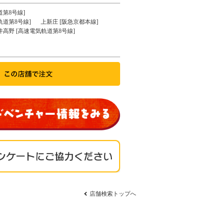
道第8号線]
軌道第8号線]
上新庄 [阪急京都本線]
井高野 [高速電気軌道第8号線]
店舗検索トップへ