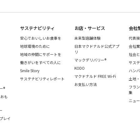
サステナビリティ
お店・サービス
会社
安心でおいしいお食事を
未来型店舗体験
代表挨
地球環境のために
日本マクドナルド公式アプ
会社案
リ
地域の仲間にサポートを
社会と
マックデリバリー®
働きがいをすべての人に
サステ
KODO
Smile Story
ハンバ
マクドナルド FREE Wi-Fi
サステナビリティレポート
土地・
お支払い方法
フラン
ー®
集
・おも
ニュー
ー
プレイ