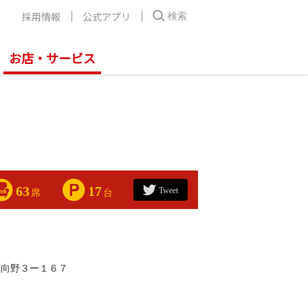
採用情報
公式アプリ
検索
お店・サービス
63
17
Tweet
席
台
市向野３ー１６７