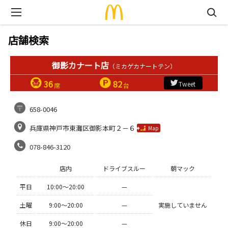
店舗検索
御影カナート店
（ミカゲカナートテン）
36
82
Tweet
席
台
658-0046
兵庫県神戸市東灘区御影本町２－６
Map
078-846-3120
店内
ドライブスルー
朝マック
平日
10:00〜20:00
—
土曜
9:00〜20:00
—
実施していません
休日
9:00〜20:00
—