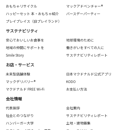
おもちゃリサイクル
マックアドベンチャー®
ハッピーセット 本・おもちゃ紹介
バースデーパーティー
プレイプレイス（旧プレイランド）
サステナビリティ
安心でおいしいお食事を
地球環境のために
地域の仲間にサポートを
働きがいをすべての人に
Smile Story
サステナビリティレポート
お店・サービス
未来型店舗体験
日本マクドナルド公式アプリ
マックデリバリー®
KODO
マクドナルド FREE Wi-Fi
お支払い方法
会社情報
代表挨拶
会社案内
社会とのつながり
サステナビリティレポート
ハンバーガー大学
土地・建物募集