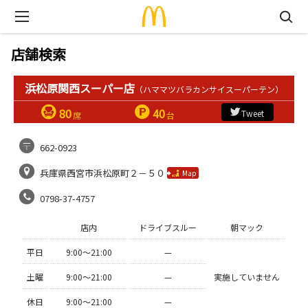
店舗検索
浜松原関西スーパー店
（ハママツバラカンサイスーパーテン）
80
40
Tweet
席
台
662-0923
兵庫県西宮市浜松原町２－５０
Map
0798-37-4757
店内
ドライブスルー
朝マック
平日
9:00〜21:00
—
土曜
9:00〜21:00
—
実施していません
休日
9:00〜21:00
—