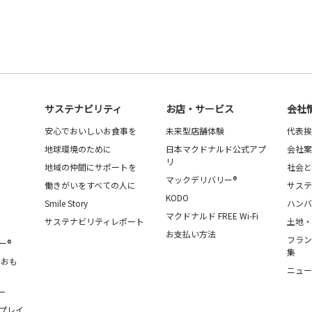
サステナビリティ
お店・サービス
会社
安心でおいしいお食事を
未来型店舗体験
代表挨
地球環境のために
日本マクドナルド公式アプ
会社案
リ
地域の仲間にサポートを
社会と
マックデリバリー®
働きがいをすべての人に
サステ
KODO
Smile Story
ハンバ
マクドナルド FREE Wi-Fi
サステナビリティレポート
土地・
お支払い方法
フラン
ー®
集
・おも
ニュー
ー
プレイ