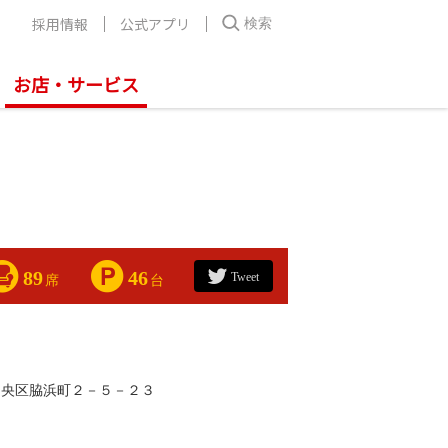
採用情報
公式アプリ
検索
お店・サービス
89
46
Tweet
席
台
中央区脇浜町２－５－２３