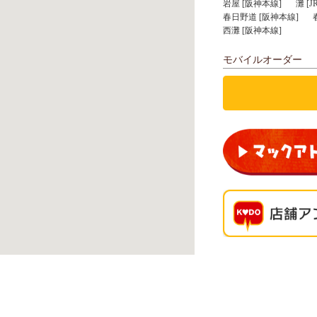
岩屋 [阪神本線]
灘 [
春日野道 [阪神本線]
西灘 [阪神本線]
モバイルオーダー