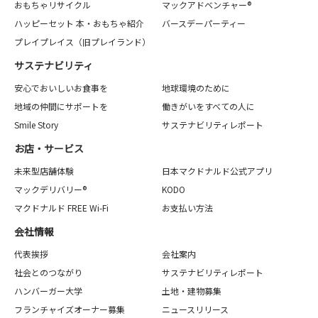
おもちゃリサイクル
マックアドベンチャー®
ハッピーセット 本・おもちゃ紹介
バースデーパーティー
プレイプレイス（旧プレイランド）
サステナビリティ
安心でおいしいお食事を
地球環境のために
地域の仲間にサポートを
働きがいをすべての人に
Smile Story
サステナビリティレポート
お店・サービス
未来型店舗体験
日本マクドナルド公式アプリ
マックデリバリー®
KODO
マクドナルド FREE Wi-Fi
お支払い方法
会社情報
代表挨拶
会社案内
社会とのつながり
サステナビリティレポート
ハンバーガー大学
土地・建物募集
フランチャイズオーナー募集
ニュースリリース