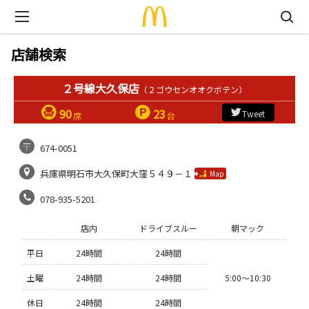
店舗検索
２号線大久保店
（２ゴウセンオオクボテン）
90
23
Tweet
席
台
674-0051
兵庫県明石市大久保町大窪５４９－１
Map
078-935-5201
店内
ドライブスルー
朝マック
平日
24時間
24時間
土曜
24時間
24時間
5:00〜10:30
休日
24時間
24時間