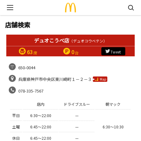
店舗検索
デュオこうべ店
（デュオコウベテン）
63
0
Tweet
席
台
650-0044
兵庫県神戸市中央区東川崎町１－２－３
Map
078-335-7567
店内
ドライブスルー
朝マック
平日
6:30〜22:00
—
土曜
6:45〜22:00
—
6:30〜10:30
休日
6:45〜22:00
—