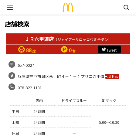
店舗検索
ＪＲ六甲道店
（ジェイアールロッコウミチテン）
88
0
Tweet
席
台
657-0027
兵庫県神戸市灘区永手町４－１－１プリコ六甲道
Map
078-822-1131
店内
ドライブスルー
朝マック
平日
24時間
—
土曜
24時間
—
5:00〜10:30
休日
24時間
—