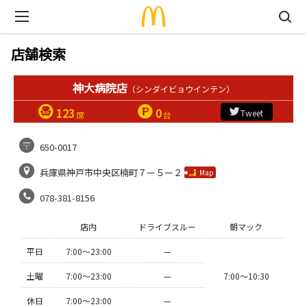
店舗検索
神大病院店
（シンダイビョウインテン）
123
0
Tweet
席
台
650-0017
兵庫県神戸市中央区楠町７ー５ー２
Map
078-381-8156
店内
ドライブスルー
朝マック
平日
7:00〜23:00
—
土曜
7:00〜23:00
—
7:00〜10:30
休日
7:00〜23:00
—