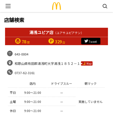
店舗検索
湯浅ユピア店
（ユアサユピアテン）
78
329
Tweet
席
台
643-0004
和歌山県有田郡湯浅町大字湯浅１８５２－１
Map
0737-62-3161
店内
ドライブスルー
朝マック
平日
9:00〜21:00
—
土曜
9:00〜21:00
—
実施していません
休日
9:00〜21:00
—