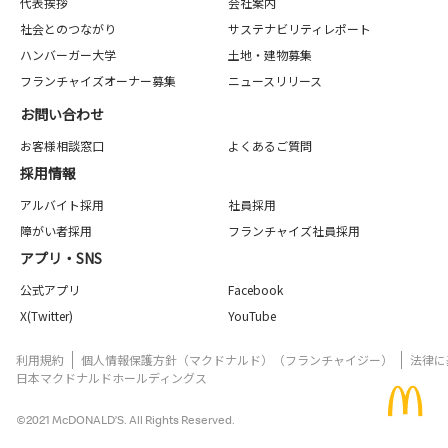
代表挨拶
会社案内
社会とのつながり
サステナビリティレポート
ハンバーガー大学
土地・建物募集
フランチャイズオーナー募集
ニュースリリース
お問い合わせ
お客様相談窓口
よくあるご質問
採用情報
アルバイト採用
社員採用
障がい者採用
フランチャイズ社員採用
アプリ・SNS
公式アプリ
Facebook
X(Twitter)
YouTube
利用規約
個人情報保護方針（マクドナルド）（フランチャイジー）
法律に
日本マクドナルドホールディングス
©2021 McDONALD’S. All Rights Reserved.