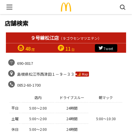
店舗検索
９号線松江店
（９ゴウセンマツエテン）
48
11
Tweet
席
台
690-0017
島根県松江市西津田１－９－３３
Map
0852-60-1700
店内
ドライブスルー
朝マック
平日
5:00〜2:00
24時間
土曜
5:00〜2:00
24時間
5:00〜10:30
休日
5:00〜2:00
24時間