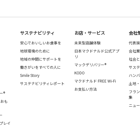
サステナビリティ
お店・サービス
会社
安心でおいしいお食事を
未来型店舗体験
代表挨
地球環境のために
日本マクドナルド公式アプ
会社案
リ
地域の仲間にサポートを
社会と
マックデリバリー®
働きがいをすべての人に
サステ
KODO
Smile Story
ハンバ
マクドナルド FREE Wi-Fi
サステナビリティレポート
土地・
お支払い方法
フラン
ー®
集
・おも
ニュー
ー
プレイ