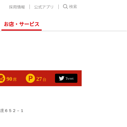
採用情報
公式アプリ
検索
お店・サービス
90
27
Tweet
席
台
下庄６５２－１