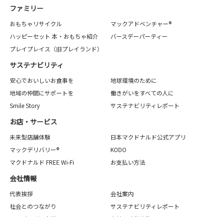
ファミリー
おもちゃリサイクル
マックアドベンチャー®
ハッピーセット 本・おもちゃ紹介
バースデーパーティー
プレイプレイス（旧プレイランド）
サステナビリティ
安心でおいしいお食事を
地球環境のために
地域の仲間にサポートを
働きがいをすべての人に
Smile Story
サステナビリティレポート
お店・サービス
未来型店舗体験
日本マクドナルド公式アプリ
マックデリバリー®
KODO
マクドナルド FREE Wi-Fi
お支払い方法
会社情報
代表挨拶
会社案内
社会とのつながり
サステナビリティレポート