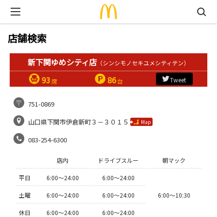
店舗検索
新下関ゆめシティ店
（シンシモノセキユメシティテン）
93
86
Tweet
席
台
751-0869
山口県下関市伊倉新町３－３０１５
Map
083-254-6300
店内
ドライブスルー
朝マック
平日
6:00〜24:00
6:00〜24:00
土曜
6:00〜24:00
6:00〜24:00
6:00〜10:30
休日
6:00〜24:00
6:00〜24:00