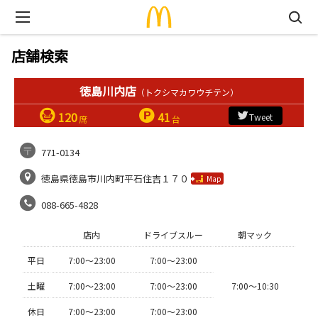
店舗検索
徳島川内店
（トクシマカワウチテン）
120
41
Tweet
席
台
771-0134
徳島県徳島市川内町平石住吉１７０
Map
088-665-4828
店内
ドライブスルー
朝マック
平日
7:00〜23:00
7:00〜23:00
土曜
7:00〜23:00
7:00〜23:00
7:00〜10:30
休日
7:00〜23:00
7:00〜23:00