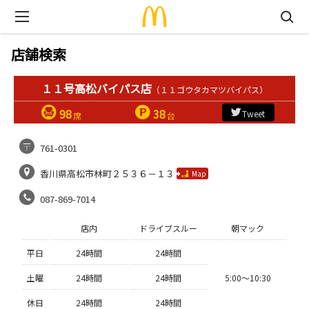
店舗検索
１１号高松バイパス店
（１１ゴウタカマツバイパス）
98
38
Tweet
席
台
761-0301
香川県高松市林町２５３６－１３
Map
087-869-7014
店内
ドライブスルー
朝マック
平日
24時間
24時間
土曜
24時間
24時間
5:00〜10:30
休日
24時間
24時間