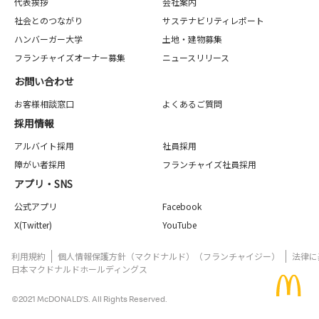
代表挨拶
会社案内
社会とのつながり
サステナビリティレポート
ハンバーガー大学
土地・建物募集
フランチャイズオーナー募集
ニュースリリース
お問い合わせ
お客様相談窓口
よくあるご質問
採用情報
アルバイト採用
社員採用
障がい者採用
フランチャイズ社員採用
アプリ・SNS
公式アプリ
Facebook
X(Twitter)
YouTube
利用規約
個人情報保護方針（マクドナルド）（フランチャイジー）
法律に
日本マクドナルドホールディングス
©2021 McDONALD’S. All Rights Reserved.