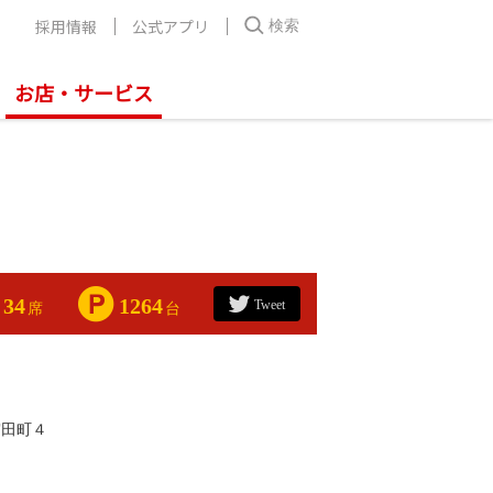
採用情報
公式アプリ
検索
お店・サービス
34
1264
Tweet
席
台
宮田町４