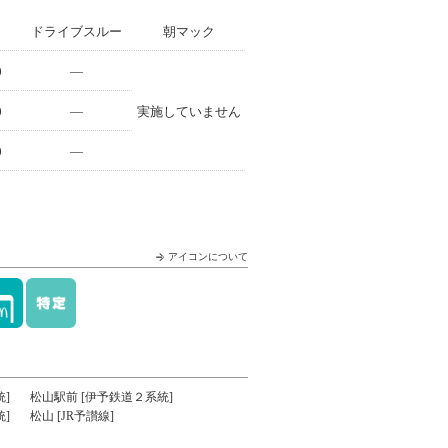
ドライブスルー
朝マック
0
—
0
—
実施していません
0
—
アイコンについて
]
松山駅前 [伊予鉄道２系統]
]
松山 [JR予讃線]