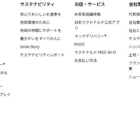
サステナビリティ
お店・サービス
会社
安心でおいしいお食事を
未来型店舗体験
代表挨
地球環境のために
日本マクドナルド公式アプ
会社案
リ
地域の仲間にサポートを
社会と
マックデリバリー®
働きがいをすべての人に
サステ
KODO
Smile Story
ハンバ
マクドナルド FREE Wi-Fi
サステナビリティレポート
土地・
お支払い方法
フラン
ー®
集
・おも
ニュー
ー
プレイ