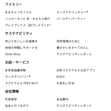
ファミリー
おもちゃリサイクル
マックアドベンチャー®
ハッピーセット 本・おもちゃ紹介
バースデーパーティー
プレイプレイス（旧プレイランド）
サステナビリティ
安心でおいしいお食事を
地球環境のために
地域の仲間にサポートを
働きがいをすべての人に
Smile Story
サステナビリティレポート
お店・サービス
未来型店舗体験
日本マクドナルド公式アプリ
マックデリバリー®
KODO
マクドナルド FREE Wi-Fi
お支払い方法
会社情報
代表挨拶
会社案内
社会とのつながり
サステナビリティレポート