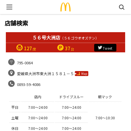
店舗検索
５６号大洲店
（５６ゴウオオズテン）
127
37
Tweet
席
台
795-0064
愛媛県大洲市東大洲１５８１－５
Map
0893-59-4086
店内
ドライブスルー
朝マック
平日
7:00〜24:00
7:00〜24:00
土曜
7:00〜24:00
7:00〜24:00
7:00〜10:30
休日
7:00〜24:00
7:00〜24:00