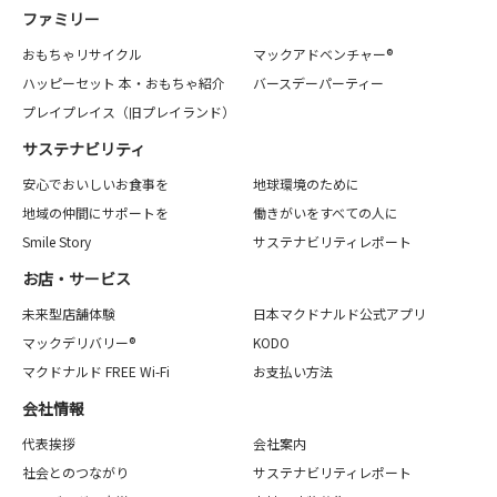
ファミリー
おもちゃリサイクル
マックアドベンチャー®
ハッピーセット 本・おもちゃ紹介
バースデーパーティー
プレイプレイス（旧プレイランド）
サステナビリティ
安心でおいしいお食事を
地球環境のために
地域の仲間にサポートを
働きがいをすべての人に
Smile Story
サステナビリティレポート
お店・サービス
未来型店舗体験
日本マクドナルド公式アプリ
マックデリバリー®
KODO
マクドナルド FREE Wi-Fi
お支払い方法
会社情報
代表挨拶
会社案内
社会とのつながり
サステナビリティレポート