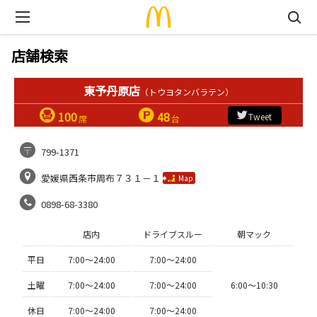
店舗検索
東予丹原店
（トウヨタンバラテン）
100
48
Tweet
席
台
799-1371
愛媛県西条市周布７３１－１
Map
0898-68-3380
店内
ドライブスルー
朝マック
平日
7:00〜24:00
7:00〜24:00
土曜
7:00〜24:00
7:00〜24:00
6:00〜10:30
休日
7:00〜24:00
7:00〜24:00