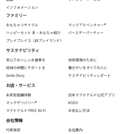
インフォメーション
ファミリー
おもちゃリサイクル
マックアドベンチャー®
ハッピーセット 本・おもちゃ紹介
バースデーパーティー
プレイプレイス（旧プレイランド）
サステナビリティ
安心でおいしいお食事を
地球環境のために
地域の仲間にサポートを
働きがいをすべての人に
Smile Story
サステナビリティレポート
お店・サービス
未来型店舗体験
日本マクドナルド公式アプリ
マックデリバリー®
KODO
マクドナルド FREE Wi-Fi
お支払い方法
会社情報
代表挨拶
会社案内