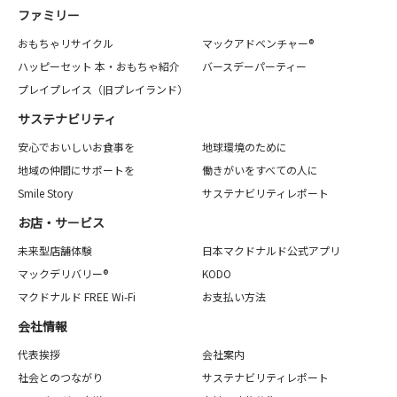
ファミリー
おもちゃリサイクル
マックアドベンチャー®
ハッピーセット 本・おもちゃ紹介
バースデーパーティー
プレイプレイス（旧プレイランド）
サステナビリティ
安心でおいしいお食事を
地球環境のために
地域の仲間にサポートを
働きがいをすべての人に
Smile Story
サステナビリティレポート
お店・サービス
未来型店舗体験
日本マクドナルド公式アプリ
マックデリバリー®
KODO
マクドナルド FREE Wi-Fi
お支払い方法
会社情報
代表挨拶
会社案内
社会とのつながり
サステナビリティレポート