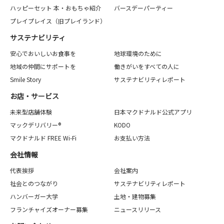
ハッピーセット 本・おもちゃ紹介
バースデーパーティー
プレイプレイス（旧プレイランド）
サステナビリティ
安心でおいしいお食事を
地球環境のために
地域の仲間にサポートを
働きがいをすべての人に
Smile Story
サステナビリティレポート
お店・サービス
未来型店舗体験
日本マクドナルド公式アプリ
マックデリバリー®
KODO
マクドナルド FREE Wi-Fi
お支払い方法
会社情報
代表挨拶
会社案内
社会とのつながり
サステナビリティレポート
ハンバーガー大学
土地・建物募集
フランチャイズオーナー募集
ニュースリリース