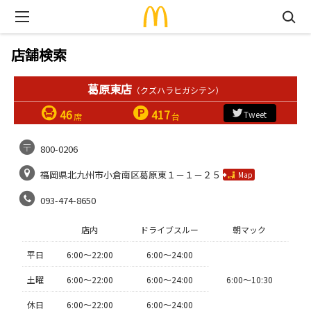
店舗検索
葛原東店
（クズハラヒガシテン）
46
417
Tweet
席
台
800-0206
福岡県北九州市小倉南区葛原東１－１－２５
Map
093-474-8650
店内
ドライブスルー
朝マック
平日
6:00〜22:00
6:00〜24:00
土曜
6:00〜22:00
6:00〜24:00
6:00〜10:30
休日
6:00〜22:00
6:00〜24:00