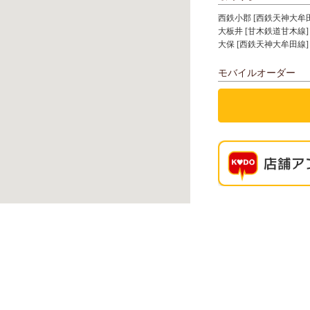
西鉄小郡 [西鉄天神大牟
大板井 [甘木鉄道甘木線]
大保 [西鉄天神大牟田線]
モバイルオーダー