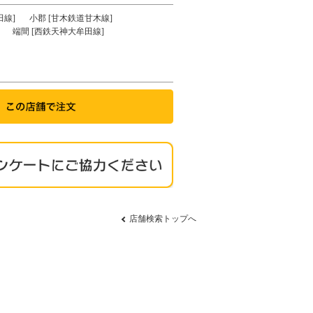
田線]
小郡 [甘木鉄道甘木線]
端間 [西鉄天神大牟田線]
店舗検索トップへ