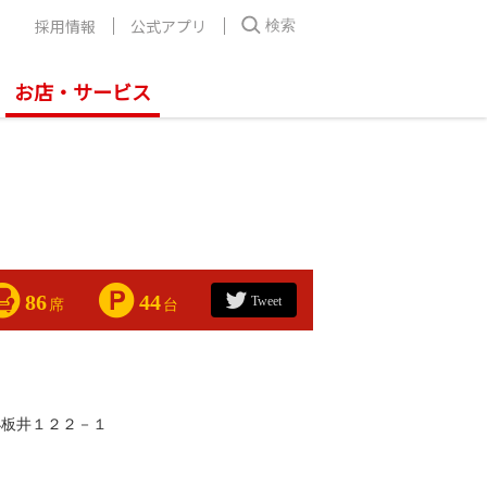
採用情報
公式アプリ
検索
お店・サービス
86
44
Tweet
席
台
小板井１２２－１