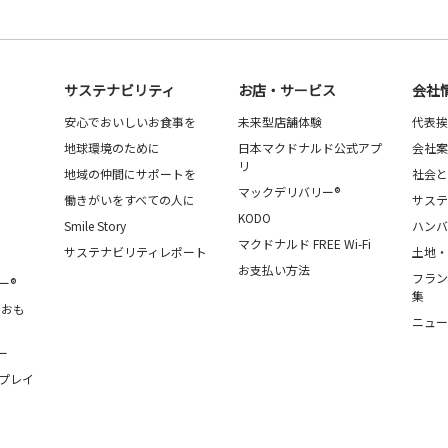
サステナビリティ
お店・サービス
会社
安心でおいしいお食事を
未来型店舗体験
代表挨
地球環境のために
日本マクドナルド公式アプ
会社案
リ
地域の仲間にサポートを
社会と
マックデリバリー®
働きがいをすべての人に
サステ
KODO
Smile Story
ハンバ
マクドナルド FREE Wi-Fi
サステナビリティレポート
土地・
お支払い方法
フラン
ー®
集
・おも
ニュー
ー
プレイ