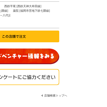
西鉄平尾 [西鉄天神大牟田線]
七隈線]
薬院 [福岡市営地下鉄七隈線]
～八代)]
店舗検索トップへ