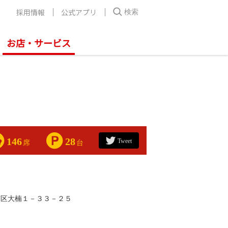
採用情報
公式アプリ
検索
お店・サービス
146
28
Tweet
席
台
南区大楠１－３３－２５