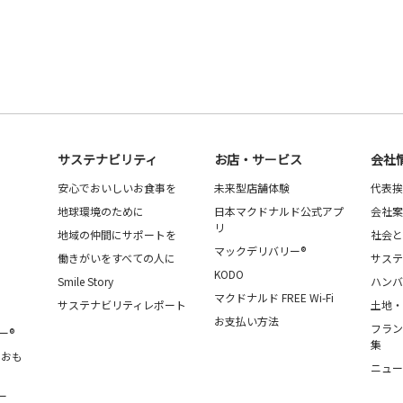
サステナビリティ
お店・サービス
会社
安心でおいしいお食事を
未来型店舗体験
代表挨
地球環境のために
日本マクドナルド公式アプ
会社案
リ
地域の仲間にサポートを
社会と
マックデリバリー®
働きがいをすべての人に
サステ
KODO
Smile Story
ハンバ
マクドナルド FREE Wi-Fi
サステナビリティレポート
土地・
お支払い方法
フラン
ー®
集
・おも
ニュー
ー