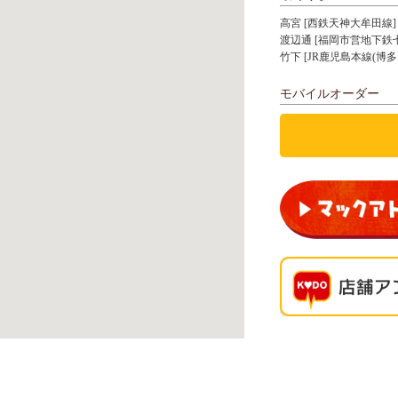
高宮 [西鉄天神大牟田線]
渡辺通 [福岡市営地下鉄
竹下 [JR鹿児島本線(博多
モバイルオーダー