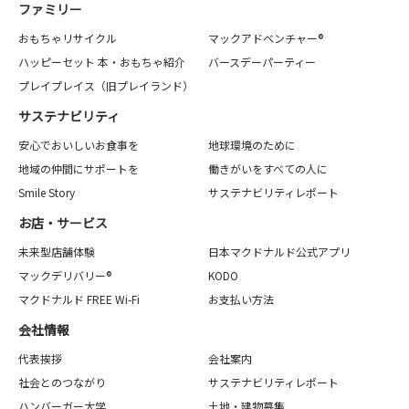
ファミリー
おもちゃリサイクル
マックアドベンチャー®
ハッピーセット 本・おもちゃ紹介
バースデーパーティー
プレイプレイス（旧プレイランド）
サステナビリティ
安心でおいしいお食事を
地球環境のために
地域の仲間にサポートを
働きがいをすべての人に
Smile Story
サステナビリティレポート
お店・サービス
未来型店舗体験
日本マクドナルド公式アプリ
マックデリバリー®
KODO
マクドナルド FREE Wi-Fi
お支払い方法
会社情報
代表挨拶
会社案内
社会とのつながり
サステナビリティレポート
ハンバーガー大学
土地・建物募集