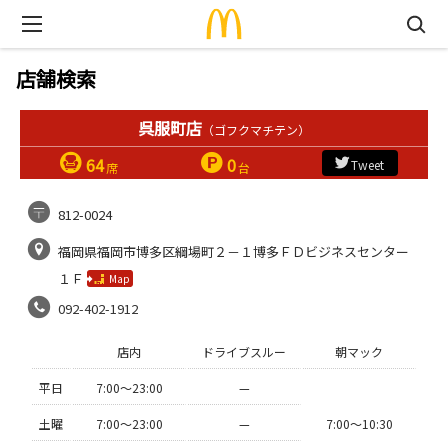
店舗検索
呉服町店
（ゴフクマチテン）
64
0
Tweet
席
台
812-0024
福岡県福岡市博多区綱場町２－１博多ＦＤビジネスセンター
１Ｆ
Map
092-402-1912
店内
ドライブスルー
朝マック
平日
7:00〜23:00
—
土曜
7:00〜23:00
—
7:00〜10:30