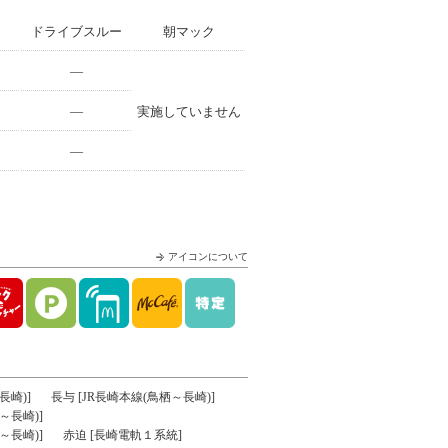
ドライブスルー
朝マック
—
—
実施していません
—
アイコンについて
長崎)]
長与 [JR長崎本線(鳥栖～長崎)]
～長崎)]
～長崎)]
赤迫 [長崎電軌１系統]