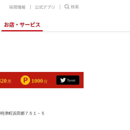
採用情報
公式アプリ
検索
お店・サービス
320
1000
Tweet
席
台
郡時津町浜田郷７５１－５