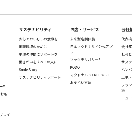
サステナビリティ
お店・サービス
会社
安心でおいしいお食事を
未来型店舗体験
代表挨
地球環境のために
日本マクドナルド公式アプ
会社案
リ
地域の仲間にサポートを
社会と
マックデリバリー®
働きがいをすべての人に
サステ
KODO
Smile Story
ハンバ
マクドナルド FREE Wi-Fi
サステナビリティレポート
土地・
お支払い方法
フラン
ー®
集
・おも
ニュー
ー
プレイ