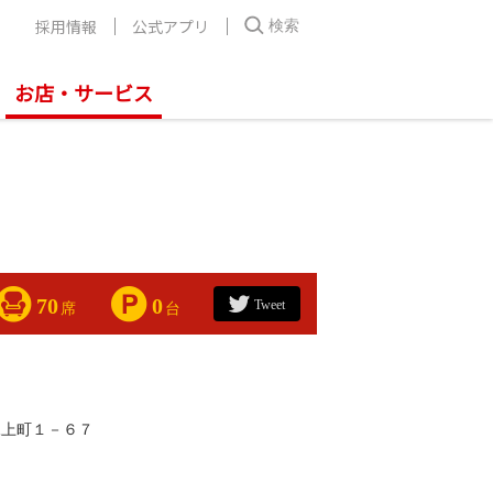
採用情報
公式アプリ
検索
お店・サービス
70
0
Tweet
席
台
尾上町１－６７