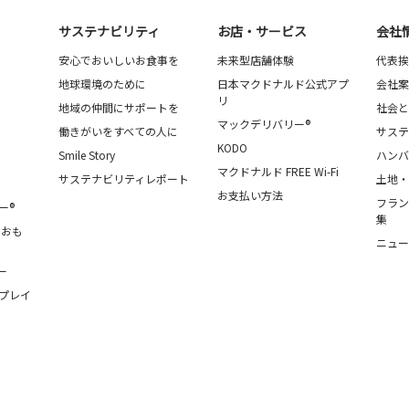
サステナビリティ
お店・サービス
会社
安心でおいしいお食事を
未来型店舗体験
代表挨
地球環境のために
日本マクドナルド公式アプ
会社案
リ
地域の仲間にサポートを
社会と
マックデリバリー®
働きがいをすべての人に
サステ
KODO
Smile Story
ハンバ
マクドナルド FREE Wi-Fi
サステナビリティレポート
土地・
お支払い方法
フラン
ー®
集
・おも
ニュー
ー
プレイ