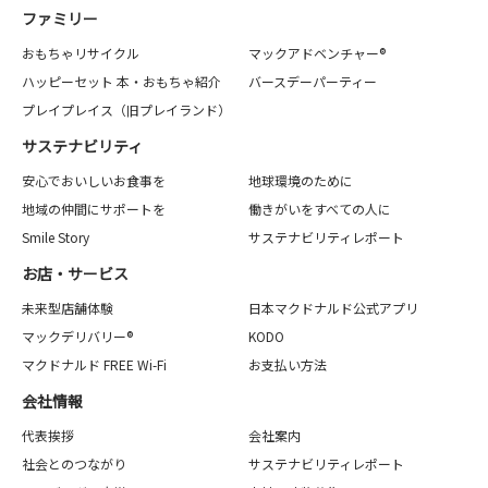
ファミリー
おもちゃリサイクル
マックアドベンチャー®
ハッピーセット 本・おもちゃ紹介
バースデーパーティー
プレイプレイス（旧プレイランド）
サステナビリティ
安心でおいしいお食事を
地球環境のために
地域の仲間にサポートを
働きがいをすべての人に
Smile Story
サステナビリティレポート
お店・サービス
未来型店舗体験
日本マクドナルド公式アプリ
マックデリバリー®
KODO
マクドナルド FREE Wi-Fi
お支払い方法
会社情報
代表挨拶
会社案内
社会とのつながり
サステナビリティレポート