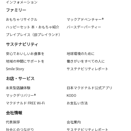
インフォメーション
ファミリー
おもちゃリサイクル
マックアドベンチャー®
ハッピーセット 本・おもちゃ紹介
バースデーパーティー
プレイプレイス（旧プレイランド）
サステナビリティ
安心でおいしいお食事を
地球環境のために
地域の仲間にサポートを
働きがいをすべての人に
Smile Story
サステナビリティレポート
お店・サービス
未来型店舗体験
日本マクドナルド公式アプリ
マックデリバリー®
KODO
マクドナルド FREE Wi-Fi
お支払い方法
会社情報
代表挨拶
会社案内
社会とのつながり
サステナビリティレポート