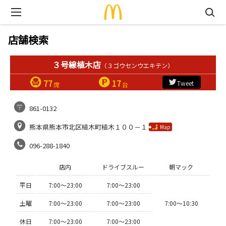
店舗検索
３号線植木店
（３ゴウセンウエキテン）
77
17
Tweet
席
台
861-0132
熊本県熊本市北区植木町植木１００－１
Map
096-288-1840
店内
ドライブスルー
朝マック
平日
7:00〜23:00
7:00〜23:00
土曜
7:00〜23:00
7:00〜23:00
7:00〜10:30
休日
7:00〜23:00
7:00〜23:00