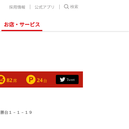
採用情報
公式アプリ
検索
お店・サービス
82
24
Tweet
席
台
法勝台１－１－１９