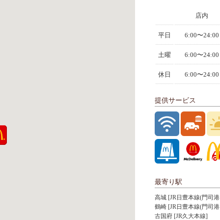
店内
平日
6:00〜24:00
土曜
6:00〜24:00
休日
6:00〜24:00
提供サービス
最寄り駅
高城 [JR日豊本線(門司港
鶴崎 [JR日豊本線(門司港
古国府 [JR久大本線]