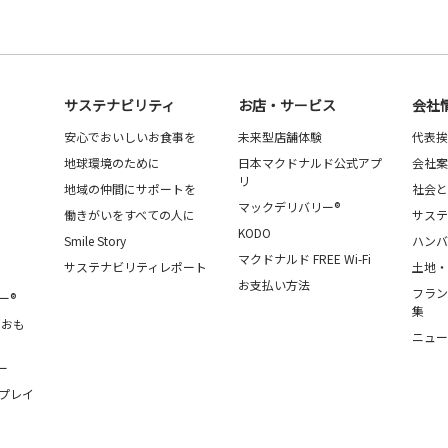
サステナビリティ
お店・サービス
会社
安心でおいしいお食事を
未来型店舗体験
代表挨
地球環境のために
日本マクドナルド公式アプ
会社案
リ
地域の仲間にサポートを
社会と
マックデリバリー®
働きがいをすべての人に
サステ
KODO
Smile Story
ハンバ
マクドナルド FREE Wi-Fi
サステナビリティレポート
土地・
お支払い方法
フラン
ー®
集
・おも
ニュー
ー
プレイ