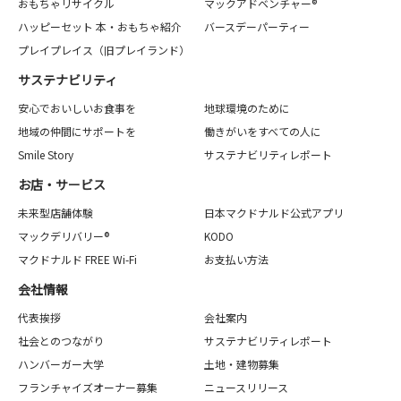
おもちゃリサイクル
マックアドベンチャー®
ハッピーセット 本・おもちゃ紹介
バースデーパーティー
プレイプレイス（旧プレイランド）
サステナビリティ
安心でおいしいお食事を
地球環境のために
地域の仲間にサポートを
働きがいをすべての人に
Smile Story
サステナビリティレポート
お店・サービス
未来型店舗体験
日本マクドナルド公式アプリ
マックデリバリー®
KODO
マクドナルド FREE Wi-Fi
お支払い方法
会社情報
代表挨拶
会社案内
社会とのつながり
サステナビリティレポート
ハンバーガー大学
土地・建物募集
フランチャイズオーナー募集
ニュースリリース