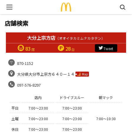
店舗検索
大分上宗方店
（オオイタカミムナカタテン）
83
28
Tweet
席
台
870-1152
大分県大分市上宗方６４０ー１４
Map
097-576-8297
店内
ドライブスルー
朝マック
平日
7:00〜23:00
7:00〜23:00
土曜
7:00〜23:00
7:00〜23:00
7:00〜10:30
休日
7:00〜23:00
7:00〜23:00