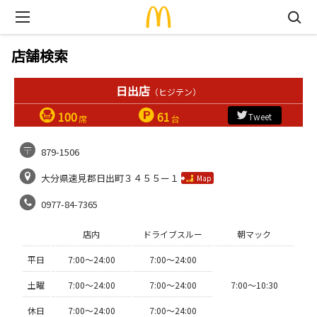
店舗検索
日出店
（ヒジテン）
100
61
Tweet
席
台
879-1506
大分県速見郡日出町３４５５ー１
Map
0977-84-7365
店内
ドライブスルー
朝マック
平日
7:00〜24:00
7:00〜24:00
土曜
7:00〜24:00
7:00〜24:00
7:00〜10:30
休日
7:00〜24:00
7:00〜24:00