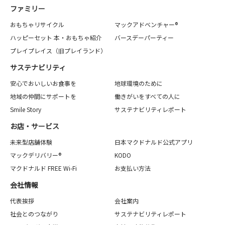
ファミリー
おもちゃリサイクル
マックアドベンチャー®
ハッピーセット 本・おもちゃ紹介
バースデーパーティー
プレイプレイス（旧プレイランド）
サステナビリティ
安心でおいしいお食事を
地球環境のために
地域の仲間にサポートを
働きがいをすべての人に
Smile Story
サステナビリティレポート
お店・サービス
未来型店舗体験
日本マクドナルド公式アプリ
マックデリバリー®
KODO
マクドナルド FREE Wi-Fi
お支払い方法
会社情報
代表挨拶
会社案内
社会とのつながり
サステナビリティレポート