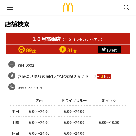
店舗検索
１０号高鍋店
（１０ゴウタカナベテン）
89
31
Tweet
席
台
884-0002
宮崎県児湯郡高鍋町大字北高鍋２５７９－２
Map
0983-22-3939
店内
ドライブスルー
朝マック
平日
6:00〜24:00
6:00〜24:00
土曜
6:00〜24:00
6:00〜24:00
6:00〜10:30
休日
6:00〜24:00
6:00〜24:00