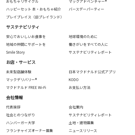
おもちゃリサイクル
マックアドベンチャー®
ハッピーセット 本・おもちゃ紹介
バースデーパーティー
プレイプレイス（旧プレイランド）
サステナビリティ
安心でおいしいお食事を
地球環境のために
地域の仲間にサポートを
働きがいをすべての人に
Smile Story
サステナビリティレポート
お店・サービス
未来型店舗体験
日本マクドナルド公式アプリ
マックデリバリー®
KODO
マクドナルド FREE Wi-Fi
お支払い方法
会社情報
代表挨拶
会社案内
社会とのつながり
サステナビリティレポート
ハンバーガー大学
土地・建物募集
フランチャイズオーナー募集
ニュースリリース