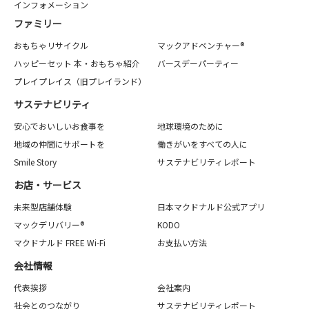
インフォメーション
ファミリー
おもちゃリサイクル
マックアドベンチャー®
ハッピーセット 本・おもちゃ紹介
バースデーパーティー
プレイプレイス（旧プレイランド）
サステナビリティ
安心でおいしいお食事を
地球環境のために
地域の仲間にサポートを
働きがいをすべての人に
Smile Story
サステナビリティレポート
お店・サービス
未来型店舗体験
日本マクドナルド公式アプリ
マックデリバリー®
KODO
マクドナルド FREE Wi-Fi
お支払い方法
会社情報
代表挨拶
会社案内
社会とのつながり
サステナビリティレポート